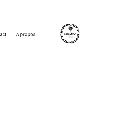
act
A propos