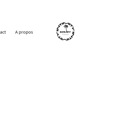
act
A propos