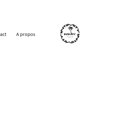
act
A propos