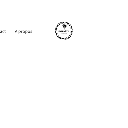
act
A propos