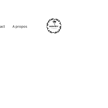
act
A propos