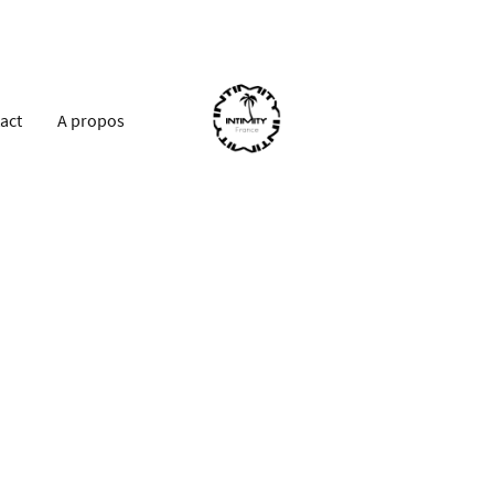
act
A propos