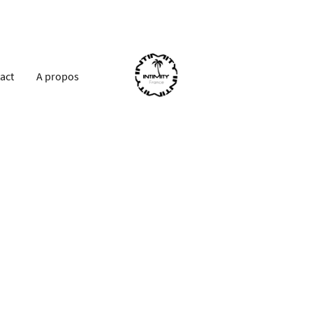
act
A propos