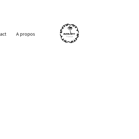
act
A propos