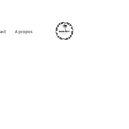
act
A propos