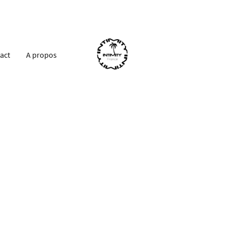
act
A propos