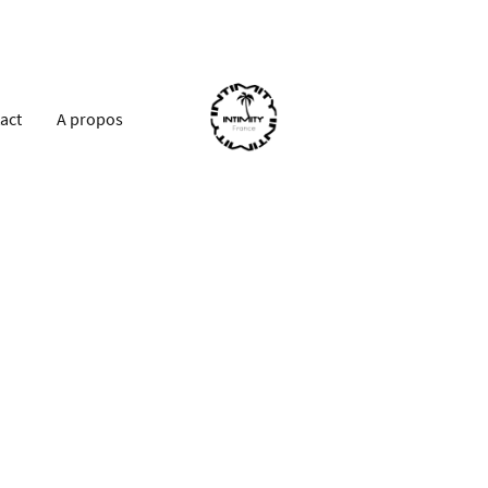
act
A propos