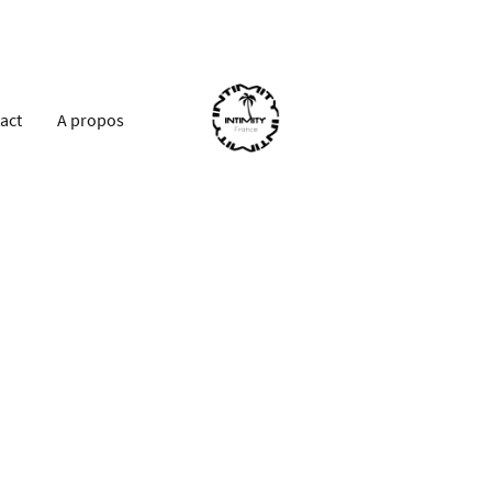
act
A propos