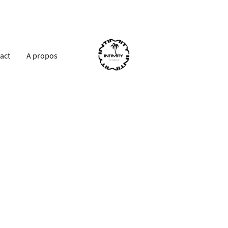
act
A propos