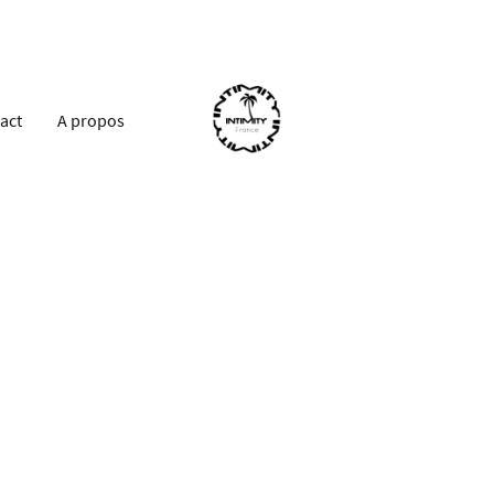
act
A propos