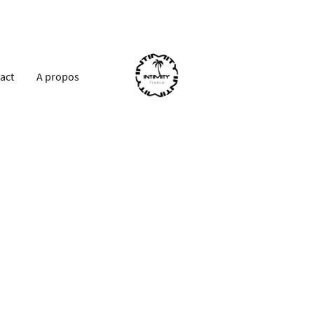
act
A propos