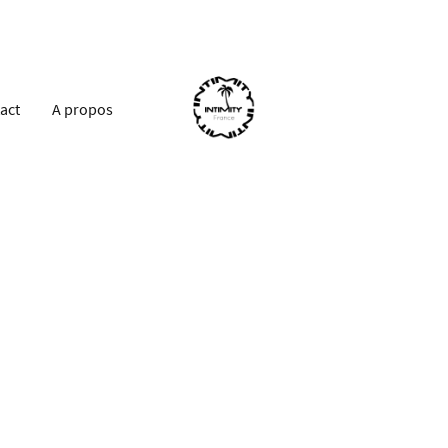
act
A propos